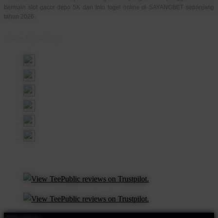
bermain slot gacor depo 5K dan toto togel online di SAYANGBET sepanjang
tahun 2026.
Share this design: