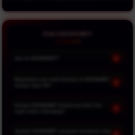
FAQ SAYANGBET
+
Apa itu SAYANGBET?
SAYANGBET merupakan situs slot gacor dan provider toto
togel online terlengkap yang menyediakan ratusan permainan
Bagaimana cara mulai bermain di SAYANGBET
+
berkualitas dari provider ternama dengan deposit mulai dari 5
dengan depo 5K?
ribu rupiah saja. Sistem aman, server stabil, dan tampilan
Cukup daftar akun gratis di situs resmi SAYANGBET,
responsif di semua perangkat.
lakukan deposit minimal 5 ribu rupiah melalui bank, e-
Kenapa SAYANGBET disebut provider toto
+
wallet, QRIS, atau pulsa, lalu pilih permainan slot gacor atau
togel online terlengkap?
toto togel online yang diinginkan. Seluruh proses
SAYANGBET menyediakan puluhan pasaran togel resmi
berlangsung cepat dan bisa dilakukan dari smartphone
seperti Singapore, Hongkong, dan Sydney dengan hasil
maupun desktop.
Apakah SAYANGBET menjamin keamanan data
+