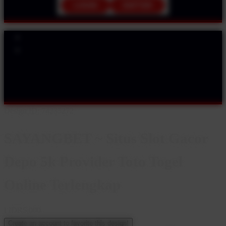
LOGIN
DAFTAR
Explore Categories
Popular Products
Shop All Designs
SAYANGBET
SAYANG BET
SAYANGBET
PLATFORM
SAYANGBET SITUS
SAYANGBET RESMI
SAYANGBET TERPERCAYA
SPORTS CENTER
Design ID: 74235272
SAYANGBET ~ Situs Slot Gacor
Depo 5k Provider Toto Togel
Online Terlengkap
I
IDR5,000
Create an account to favorite this design!