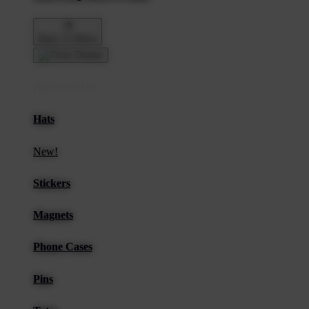
Back To Menu
Accessories
Hats
New!
Stickers
Magnets
Phone Cases
Pins