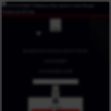
SAYANGBET
Platform Situs Sports Center Resmi
Terpercaya Di Asia
Shop
SEARCH DI GOOGLE SITUS TOGEL
SAYANGBET
SAYANGBET.COM
Account